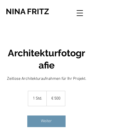
NINA FRITZ
Architekturfotogr
afie
Zeitlose Architekturaufnahmen für Ihr Projekt.
500
Euro
1 Std.
1
€ 500
S
t
d
Weiter