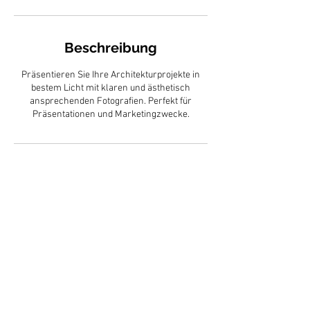
Beschreibung
Präsentieren Sie Ihre Architekturprojekte in
bestem Licht mit klaren und ästhetisch
ansprechenden Fotografien. Perfekt für
Präsentationen und Marketingzwecke.
Find Me:
info@ninafritz.at
Tel:
+43 680 4083813
Impressum
Datenschutz
AGB