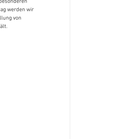
 besonderen 
rag werden wir 
llung von 
ält.